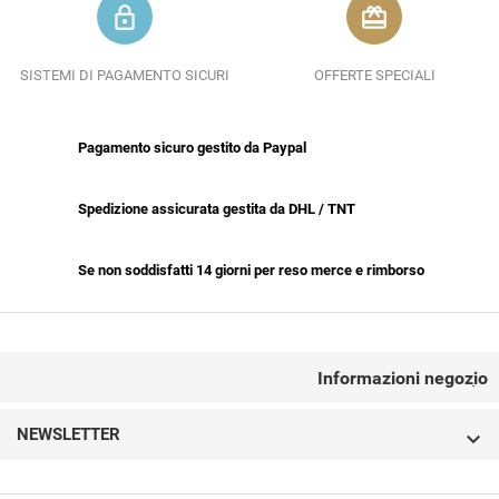
lock_outline
redeem
SISTEMI DI PAGAMENTO SICURI
OFFERTE SPECIALI
Pagamento sicuro gestito da Paypal
Spedizione assicurata gestita da DHL / TNT
Se non soddisfatti 14 giorni per reso merce e rimborso
CONTACT US
Informazioni negozio

NEWSLETTER
