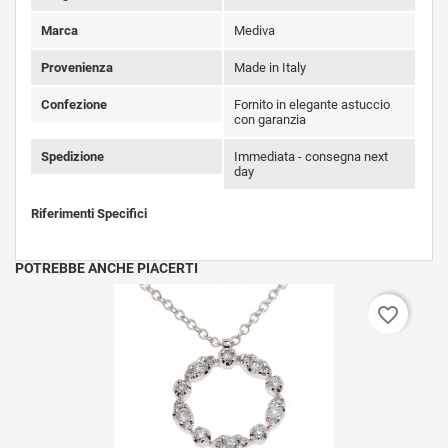
Marca
Mediva
Provenienza
Made in Italy
Confezione
Fornito in elegante astuccio
con garanzia
Spedizione
Immediata - consegna next
day
Riferimenti Specifici
POTREBBE ANCHE PIACERTI
favorite_border