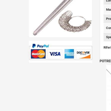
Lun
Ma
Pro
Con
Spe
Rifer
POTRE