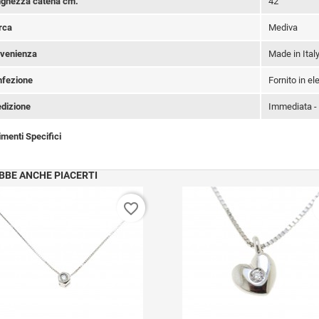
ghezza catena cm.
42
rca
Mediva
venienza
Made in Ital
fezione
Fornito in e
dizione
Immediata -
imenti Specifici
BBE ANCHE PIACERTI
favorite_border