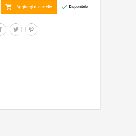


Aggiungi al carrello
Disponibile