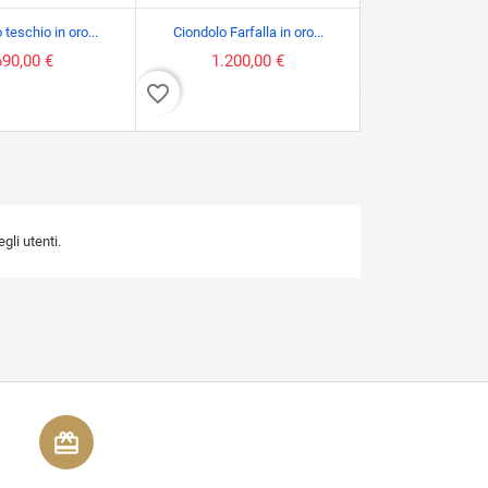
 teschio in oro...
Ciondolo Farfalla in oro...
Ciondolo in oro b
690,00 €
1.200,00 €
228,00
favorite_border
favorite_border
li utenti.
redeem