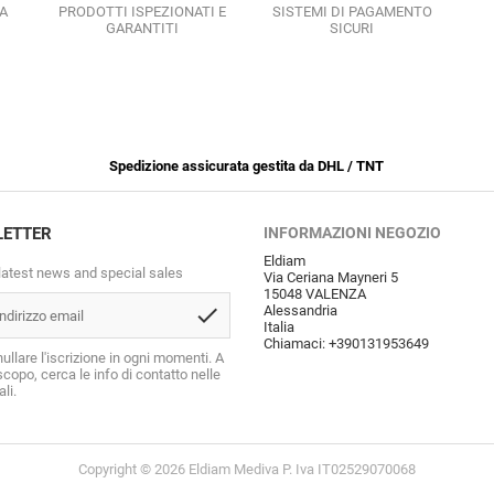
A
PRODOTTI ISPEZIONATI E
SISTEMI DI PAGAMENTO
GARANTITI
SICURI
Spedizione assicurata gestita da DHL / TNT
LETTER
INFORMAZIONI NEGOZIO
Eldiam
latest news and special sales
Via Ceriana Mayneri 5
15048 VALENZA
check
Alessandria
Italia
Chiamaci:
+390131953649
ullare l'iscrizione in ogni momenti. A
copo, cerca le info di contatto nelle
li.
Copyright © 2026 Eldiam Mediva P. Iva IT02529070068