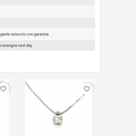
y
legante astuccio con garanzia
 consegna next day
favorite_border
favorite_border