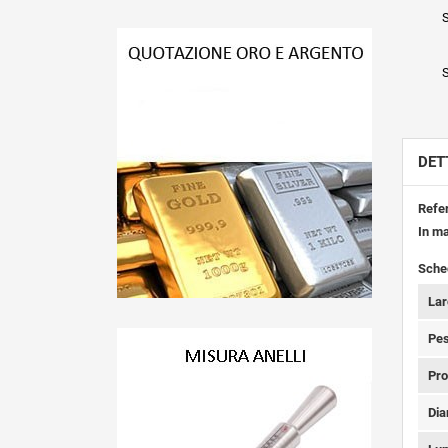
S
S
DET
Refe
In m
Sche
La
Pes
Pro
Dia