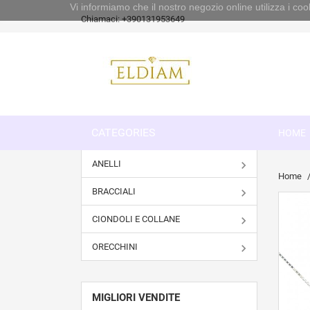
Vi informiamo che il nostro negozio online utilizza i 
Chiamaci:
+390131953649
CATEGORIES
HOME
ANELLI
Home
BRACCIALI
CIONDOLI E COLLANE
ORECCHINI
MIGLIORI VENDITE