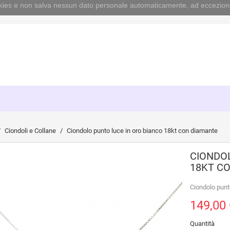
cookies e non salva nessun dato personale automaticamente, ad eccezion
Ciondoli e Collane
Ciondolo punto luce in oro bianco 18kt con diamante
CIONDOL
18KT C
Ciondolo punto
149,00 
Quantità