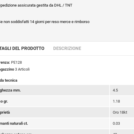
pedizione assicurata gestita da DHL / TNT
e non soddisfatti 14 giorni per reso merce e rimborso
TAGLI DEL PRODOTTO
DESCRIZIONE
renza:
PE128
agazzino
3 Articoli
da tecnica
rghezza mm.
4.5
o gr.
1.18
prietà
Oro 18kt
manti naturali ct.
0.03