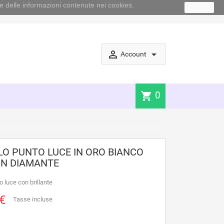
e delle informazioni contenute nei cookies.
Ok
perm_identity
arrow_drop_down
Account
0
shopping_cart
O PUNTO LUCE IN ORO BIANCO
ON DIAMANTE
 luce con brillante
€
Tasse incluse