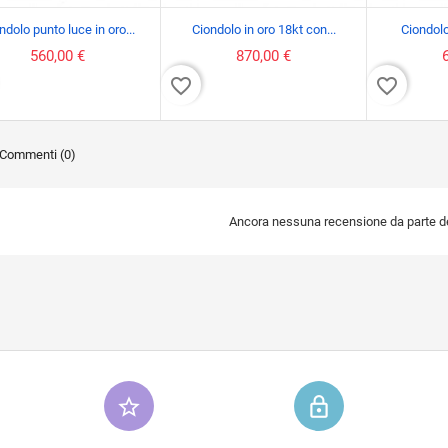
ndolo punto luce in oro...
Ciondolo in oro 18kt con...
Ciondolo
560,00 €
870,00 €
favorite_border
favorite_border
Commenti (0)
Ancora nessuna recensione da parte deg
star_border
lock_outline