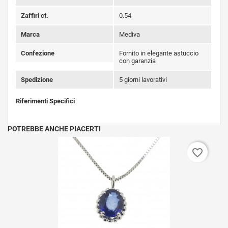
Zaffiri ct.
0.54
Marca
Mediva
Confezione
Fornito in elegante astuccio
con garanzia
Spedizione
5 giorni lavorativi
Riferimenti Specifici
POTREBBE ANCHE PIACERTI
favorite_border