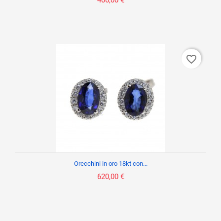
406,00 €
favorite_border
Orecchini in oro 18kt con...
620,00 €