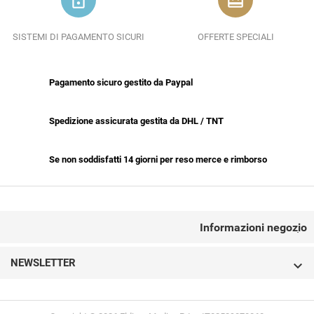
lock_outline
redeem
SISTEMI DI PAGAMENTO SICURI
OFFERTE SPECIALI
Pagamento sicuro gestito da Paypal
Spedizione assicurata gestita da DHL / TNT
Se non soddisfatti 14 giorni per reso merce e rimborso
CONTACT US
Informazioni negozio

NEWSLETTER
