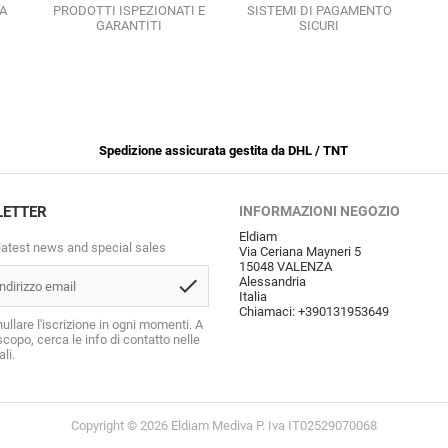
A
PRODOTTI ISPEZIONATI E
SISTEMI DI PAGAMENTO
GARANTITI
SICURI
Spedizione assicurata gestita da DHL / TNT
LETTER
INFORMAZIONI NEGOZIO
Eldiam
latest news and special sales
Via Ceriana Mayneri 5
15048 VALENZA
check
Alessandria
Italia
Chiamaci:
+390131953649
ullare l'iscrizione in ogni momenti. A
copo, cerca le info di contatto nelle
li.
Copyright © 2026 Eldiam Mediva P. Iva IT02529070068