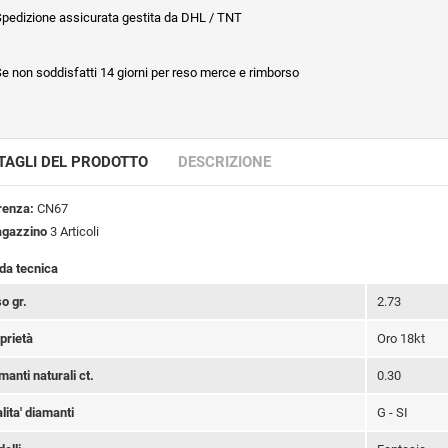
pedizione assicurata gestita da DHL / TNT
e non soddisfatti 14 giorni per reso merce e rimborso
TAGLI DEL PRODOTTO
DESCRIZIONE
renza:
CN67
agazzino
3 Articoli
da tecnica
o gr.
2.73
prietà
Oro 18kt
manti naturali ct.
0.30
lita' diamanti
G - SI