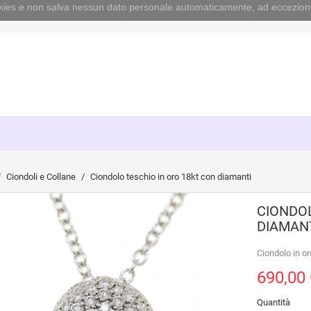
cookies e non salva nessun dato personale automaticamente, ad eccezion
Ciondoli e Collane
Ciondolo teschio in oro 18kt con diamanti
CIONDOL
DIAMAN
Ciondolo in o
690,00 
Quantità