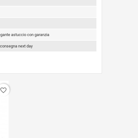
legante astuccio con garanzia
 consegna next day
favorite_border