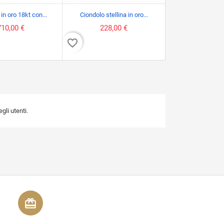
in oro 18kt con...
Ciondolo stellina in oro...
Ciondolo in oro 
710,00 €
228,00 €
1.450,0
favorite_border
favorite_border
li utenti.
redeem