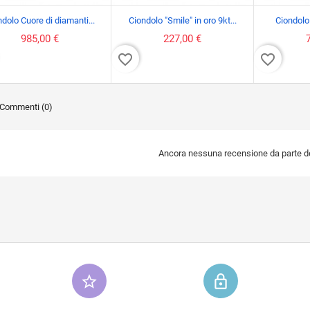
dolo Cuore di diamanti...
Ciondolo "Smile" in oro 9kt...
Ciondolo 
985,00 €
227,00 €
favorite_border
favorite_border
Commenti (0)
Ancora nessuna recensione da parte deg
star_border
lock_outline