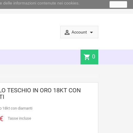
e delle informazioni contenute nei cookies.
Ok
perm_identity
arrow_drop_down
Account
0
shopping_cart
O TESCHIO IN ORO 18KT CON
TI
ro 18kt con diamanti
€
Tasse incluse