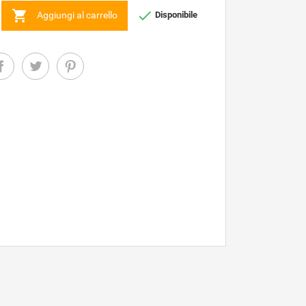


Aggiungi al carrello
Disponibile