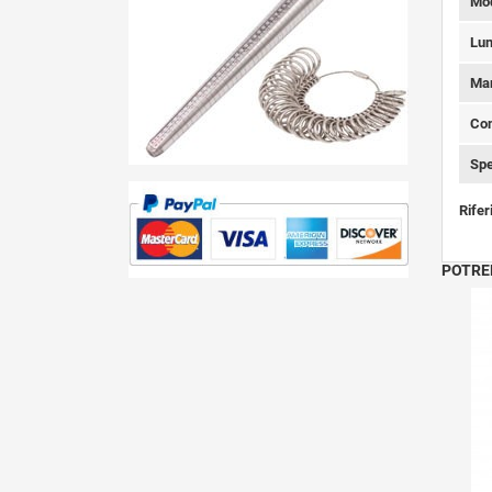
Mod
Lun
Ma
Con
Spe
Rifer
POTRE