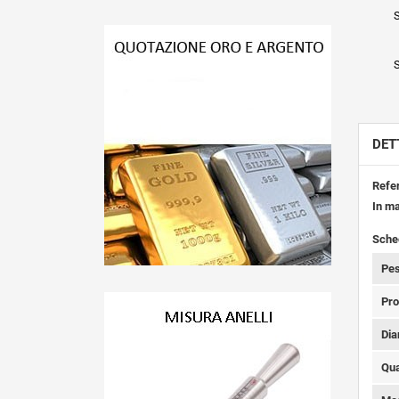
S
S
DET
Refe
In m
Sche
Pes
Pro
Dia
Qua