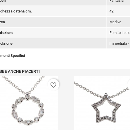
elli
Fantasia
ghezza catena cm.
42
rca
Mediva
fezione
Fornito in e
dizione
Immediata -
imenti Specifici
BBE ANCHE PIACERTI
favorite_border