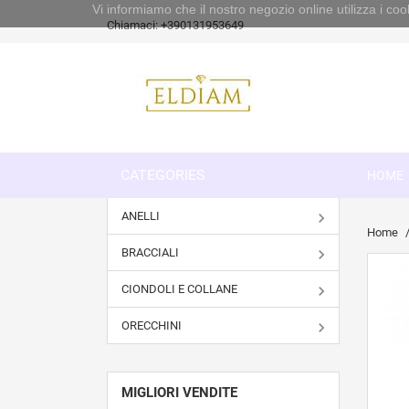
Vi informiamo che il nostro negozio online utilizza i 
Chiamaci:
+390131953649
CATEGORIES
HOME
ANELLI
Home
BRACCIALI
CIONDOLI E COLLANE
ORECCHINI
MIGLIORI VENDITE