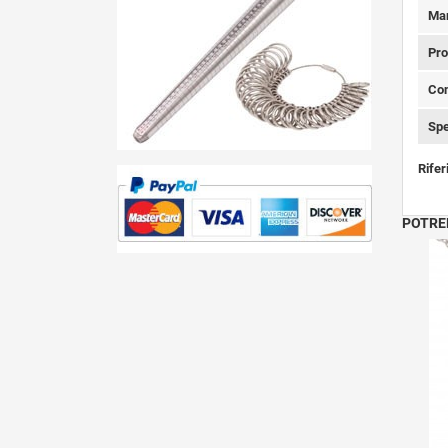
Ma
Pro
Con
Spe
Rifer
POTRE