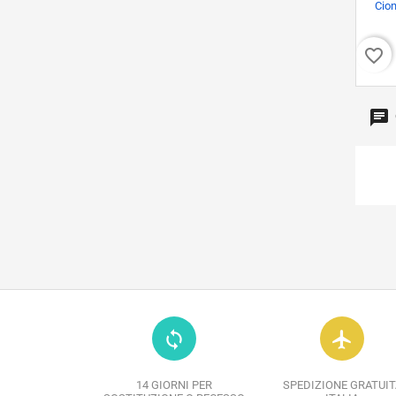
Cion
favorite_border
loop
flight
14 GIORNI PER
SPEDIZIONE GRATUIT