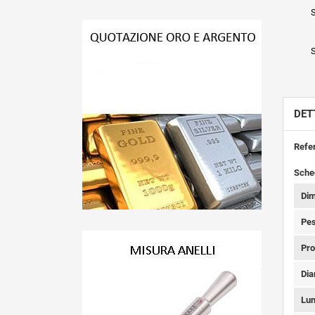
S
S
DET
Refe
Sche
Dim
Pes
Pro
Dia
Lun