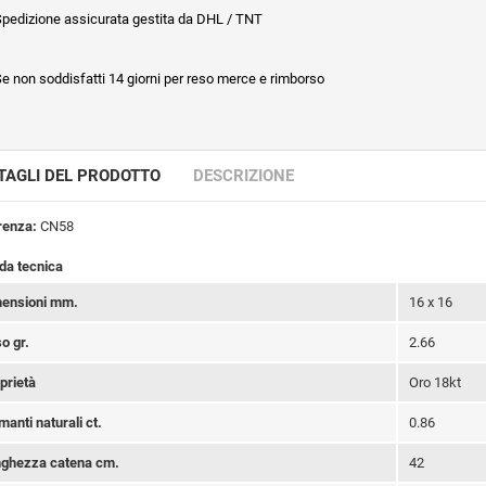
pedizione assicurata gestita da DHL / TNT
e non soddisfatti 14 giorni per reso merce e rimborso
TAGLI DEL PRODOTTO
DESCRIZIONE
renza:
CN58
da tecnica
ensioni mm.
16 x 16
o gr.
2.66
prietà
Oro 18kt
manti naturali ct.
0.86
ghezza catena cm.
42