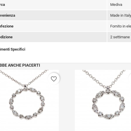
rca
Mediva
venienza
Made in Ital
fezione
Fornito in e
dizione
2 settimane
imenti Specifici
BBE ANCHE PIACERTI
favorite_border