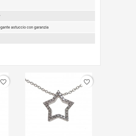
y
legante astuccio con garanzia
favorite_border
favorite_border