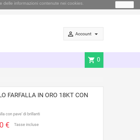
e delle informazioni contenute nei cookies.
Ok
perm_identity
arrow_drop_down
Account
0
shopping_cart
O FARFALLA IN ORO 18KT CON
la con pave' di brillanti
0 €
Tasse incluse