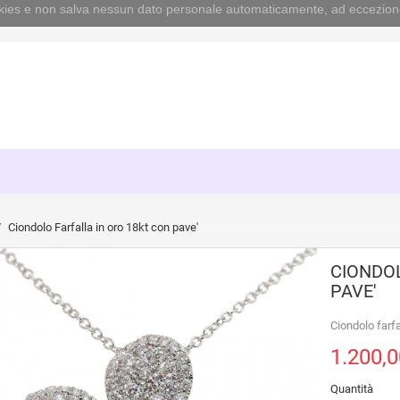
cookies e non salva nessun dato personale automaticamente, ad eccezion
Ciondolo Farfalla in oro 18kt con pave'
CIONDOL
PAVE'
Ciondolo farfal
1.200,0
Quantità