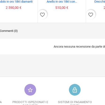
dolo in oro 18kt diamanti
Anello in oro 18kt con...
Orecchin
2.590,00 €
510,00 €
favorite_border
favorite_border
Commenti (0)
Ancora nessuna recensione da parte deg
star_border
lock_outline
A
PRODOTTI ISPEZIONATI E
SISTEMI DI PAGAMENTO