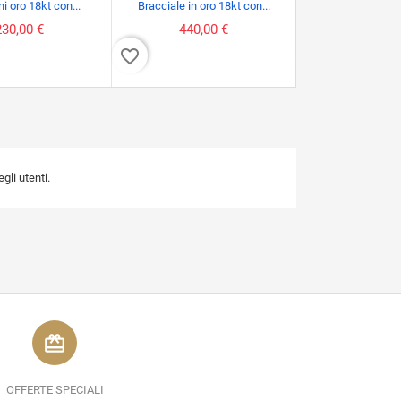
i oro 18kt con...
Bracciale in oro 18kt con...
Bracciale tenni
230,00 €
440,00 €
2.950,0
favorite_border
favorite_border
li utenti.
redeem
OFFERTE SPECIALI