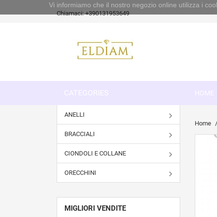
Vi informiamo che il nostro negozio online utilizza i 
Chiamaci:
+390131953649
CATEGORIES
HOME
ANELLI
Home
BRACCIALI
CIONDOLI E COLLANE
ORECCHINI
MIGLIORI VENDITE