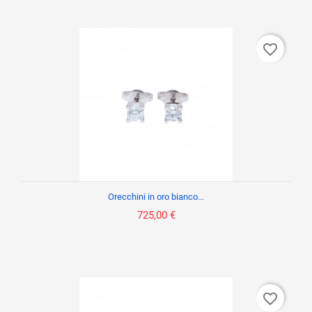
favorite_border
Orecchini in oro bianco...
725,00 €
favorite_border