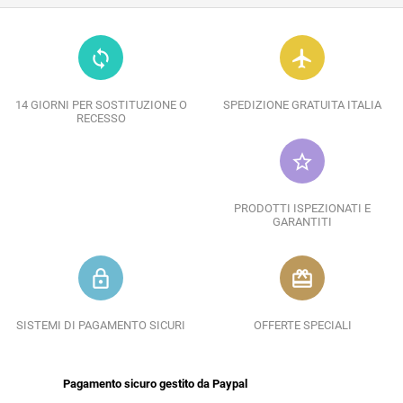
loop
flight
14 GIORNI PER SOSTITUZIONE O
SPEDIZIONE GRATUITA ITALIA
RECESSO
star_border
PRODOTTI ISPEZIONATI E
GARANTITI
lock_outline
redeem
SISTEMI DI PAGAMENTO SICURI
OFFERTE SPECIALI
Pagamento sicuro gestito da Paypal