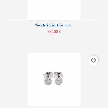
Orecchini punto luce in oro...
870,00 €
favorite_border