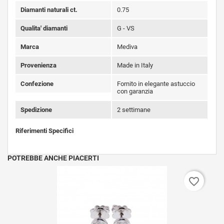
Diamanti naturali ct.
0.75
Qualita' diamanti
G - VS
Marca
Mediva
Provenienza
Made in Italy
Confezione
Fornito in elegante astuccio
con garanzia
Spedizione
2 settimane
Riferimenti Specifici
POTREBBE ANCHE PIACERTI
favorite_border