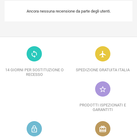
Ancora nessuna recensione da parte degli utenti.
loop
flight
14 GIORNI PER SOSTITUZIONE O
SPEDIZIONE GRATUITA ITALIA
RECESSO
star_border
PRODOTTI ISPEZIONATI E
GARANTITI
lock_outline
redeem