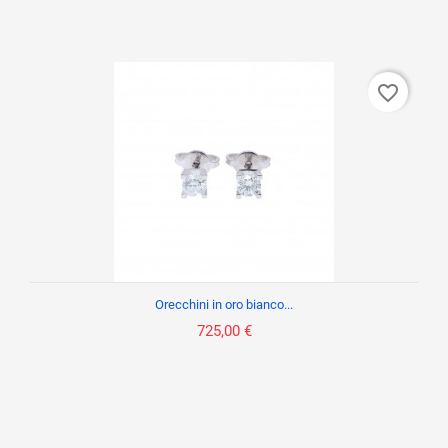
favorite_border
Orecchini in oro bianco...
725,00 €