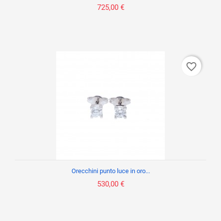
725,00 €
favorite_border
Orecchini punto luce in oro...
530,00 €