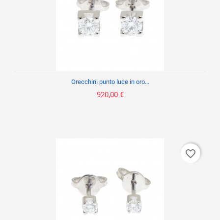
Orecchini punto luce in oro...
920,00 €
favorite_border