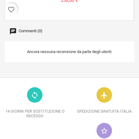
250,00 €
favorite_border
favor
Commenti (0)
Ancora nessuna recensione da parte degli utenti.
loop
flight
14 GIORNI PER SOSTITUZIONE O
SPEDIZIONE GRATUITA ITALIA
RECESSO
star_border