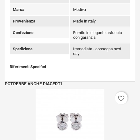
Marca
Mediva
Provenienza
Made in Italy
Confezione
Fornito in elegante astuccio
con garanzia
Spedizione
Immediata - consegna next
day
Riferimenti Specifici
POTREBBE ANCHE PIACERTI
favorite_border