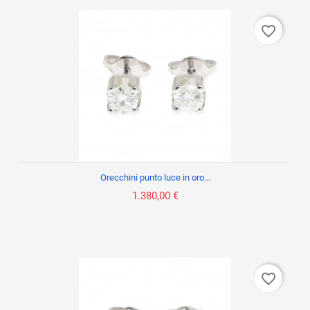
favorite_border
Orecchini punto luce in oro...
1.380,00 €
favorite_border