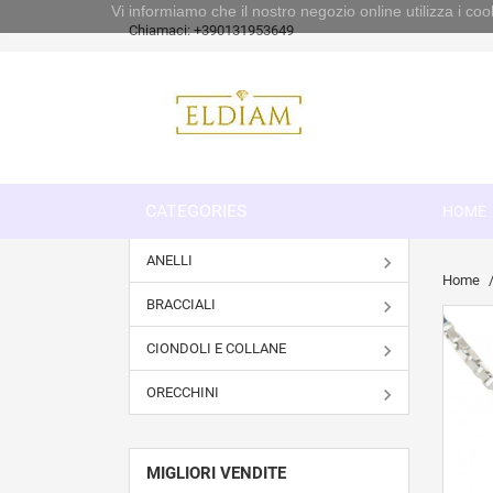
Vi informiamo che il nostro negozio online utilizza i 
Chiamaci:
+390131953649
CATEGORIES
HOME
ANELLI
Home
BRACCIALI
CIONDOLI E COLLANE
ORECCHINI
MIGLIORI VENDITE