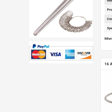
Ma
Pro
Con
Spe
Rifer
16 