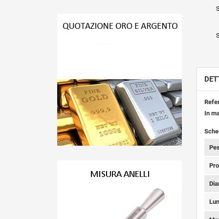
S
S
DET
Refe
In m
Sche
Pes
Pro
Dia
Lun