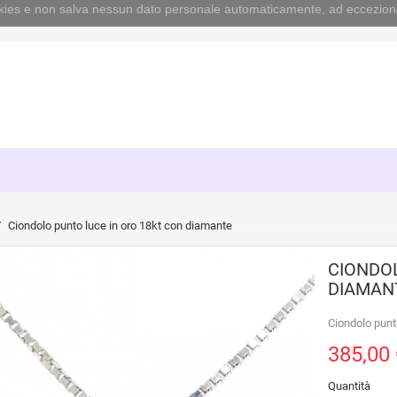
cookies e non salva nessun dato personale automaticamente, ad eccezion
Ciondolo punto luce in oro 18kt con diamante
CIONDOL
DIAMAN
Ciondolo punt
385,00 
Quantità