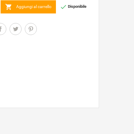


Aggiungi al carrello
Disponibile