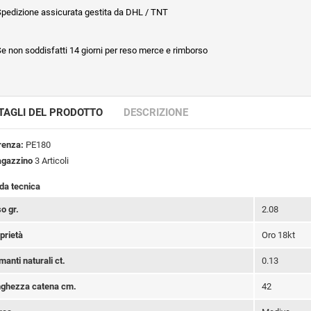
pedizione assicurata gestita da DHL / TNT
e non soddisfatti 14 giorni per reso merce e rimborso
TAGLI DEL PRODOTTO
DESCRIZIONE
renza:
PE180
agazzino
3 Articoli
da tecnica
o gr.
2.08
prietà
Oro 18kt
manti naturali ct.
0.13
ghezza catena cm.
42