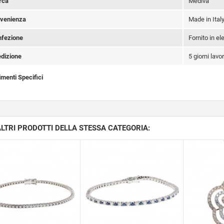
rca
Mediva
venienza
Made in Ital
fezione
Fornito in e
dizione
5 giorni lavor
imenti Specifici
ALTRI PRODOTTI DELLA STESSA CATEGORIA: