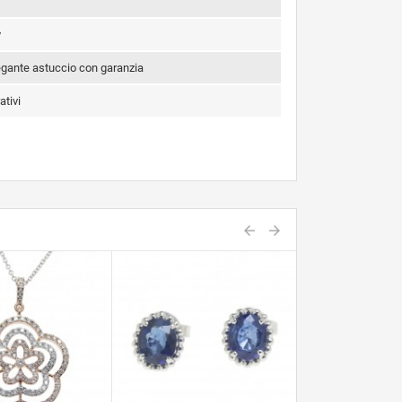
y
legante astuccio con garanzia
ativi