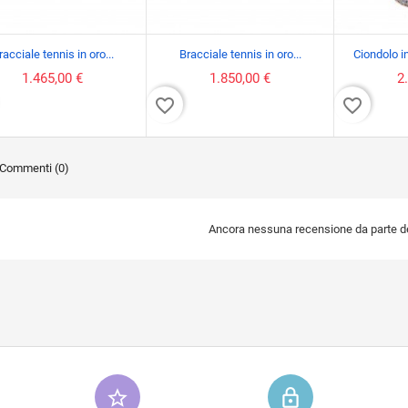
racciale tennis in oro...
Bracciale tennis in oro...
Ciondolo i
1.465,00 €
1.850,00 €
2
favorite_border
favorite_border
Commenti (0)
Ancora nessuna recensione da parte deg
star_border
lock_outline