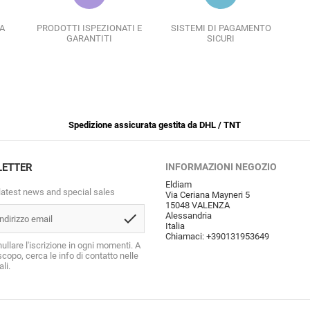
A
PRODOTTI ISPEZIONATI E
SISTEMI DI PAGAMENTO
GARANTITI
SICURI
Spedizione assicurata gestita da DHL / TNT
LETTER
INFORMAZIONI NEGOZIO
Eldiam
latest news and special sales
Via Ceriana Mayneri 5
15048 VALENZA
check
Alessandria
Italia
Chiamaci:
+390131953649
ullare l'iscrizione in ogni momenti. A
copo, cerca le info di contatto nelle
li.