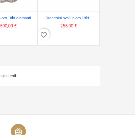
n oro 18kt diamanti
Orecchini ovali in oro 18kt...
Ciondolo punto lu
.590,00 €
255,00 €
135,00
favorite_border
favorite_border
li utenti.
redeem