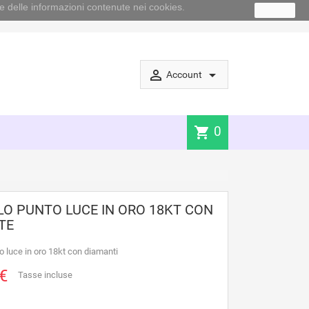
e delle informazioni contenute nei cookies.
Ok
perm_identity
arrow_drop_down
Account
0
shopping_cart
O PUNTO LUCE IN ORO 18KT CON
TE
o luce in oro 18kt con diamanti
€
Tasse incluse