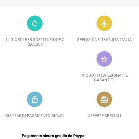
loop
flight
14 GIORNI PER SOSTITUZIONE O
SPEDIZIONE GRATUITA ITALIA
RECESSO
star_border
PRODOTTI ISPEZIONATI E
GARANTITI
lock_outline
redeem
SISTEMI DI PAGAMENTO SICURI
OFFERTE SPECIALI
Pagamento sicuro gestito da Paypal