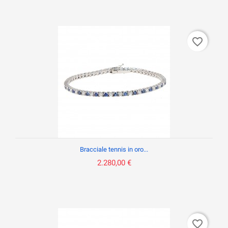
favorite_border
Bracciale tennis in oro...
2.280,00 €
favorite_border