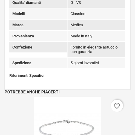
Qualita' diamanti
G - VS
Modelli
Classico
Marca
Mediva
Provenienza
Made in Italy
Confezione
Fornito in elegante astuccio
con garanzia
Spedizione
5 giorni lavorativi
Riferimenti Specifici
POTREBBE ANCHE PIACERTI
favorite_border