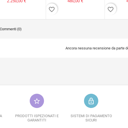
2.250,00 €
480,00 €
favorite_border
favorite_border
Commenti (0)
Ancora nessuna recensione da parte deg
star_border
lock_outline
A
PRODOTTI ISPEZIONATI E
SISTEMI DI PAGAMENTO
GARANTITI
SICURI