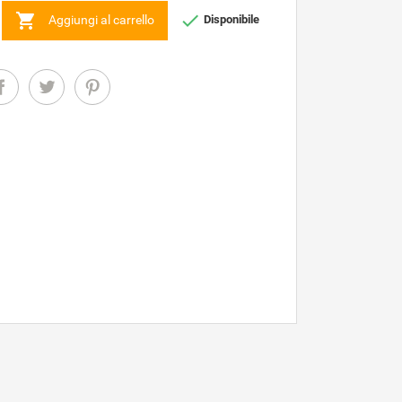


Aggiungi al carrello
Disponibile