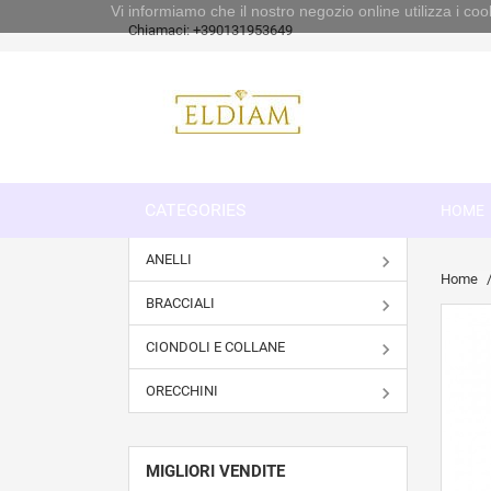
Vi informiamo che il nostro negozio online utilizza i 
Chiamaci:
+390131953649
CATEGORIES
HOME
ANELLI
Home
BRACCIALI
CIONDOLI E COLLANE
ORECCHINI
MIGLIORI VENDITE