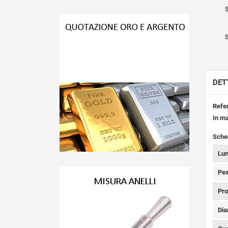
S
S
DET
Refe
In m
Sche
Lu
Pes
Pro
Dia