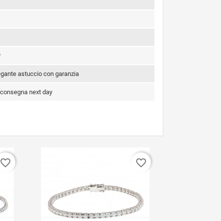
y
legante astuccio con garanzia
 consegna next day
favorite_border
favorite_border