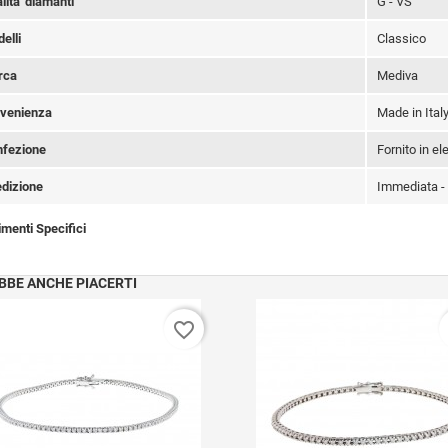
lita' diamanti
G - VS
elli
Classico
rca
Mediva
venienza
Made in Ital
fezione
Fornito in e
dizione
Immediata -
imenti Specifici
BBE ANCHE PIACERTI
favorite_border