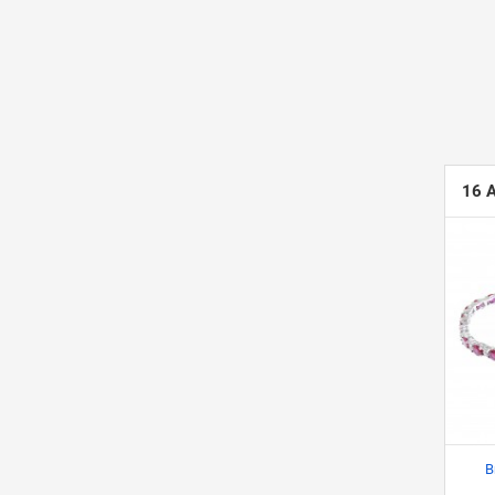
16 
B