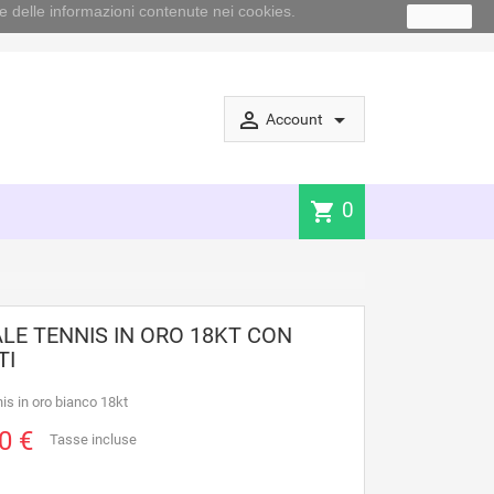
e delle informazioni contenute nei cookies.
Ok
perm_identity
arrow_drop_down
Account
0
shopping_cart
LE TENNIS IN ORO 18KT CON
TI
is in oro bianco 18kt
0 €
Tasse incluse