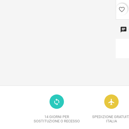
favorite_border
loop
flight
14 GIORNI PER
SPEDIZIONE GRATUIT
SOSTITUZIONE O RECESSO
ITALIA