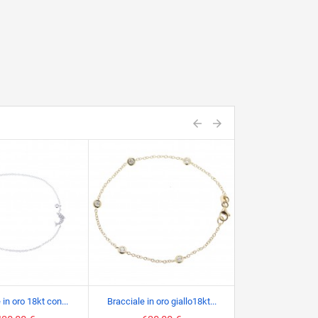
 in oro 18kt con...
Bracciale in oro giallo18kt...
Bracciale tenni