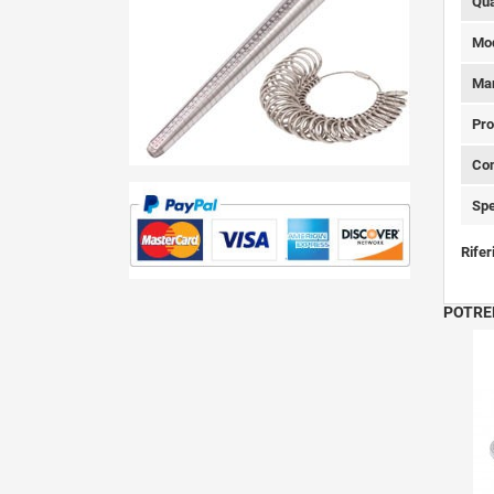
Qua
Mod
Ma
Pro
Con
Spe
Rifer
POTRE