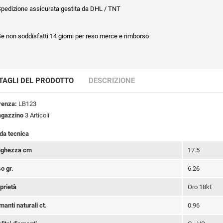
pedizione assicurata gestita da DHL / TNT
e non soddisfatti 14 giorni per reso merce e rimborso
TAGLI DEL PRODOTTO
DESCRIZIONE
renza:
LB123
agazzino
3 Articoli
da tecnica
nghezza cm
17.5
o gr.
6.26
prietà
Oro 18kt
manti naturali ct.
0.96