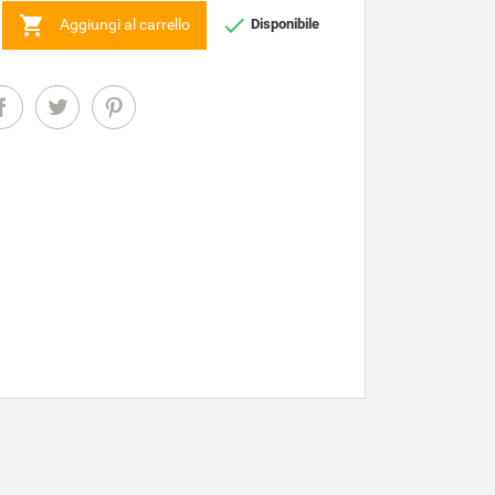


Aggiungi al carrello
Disponibile