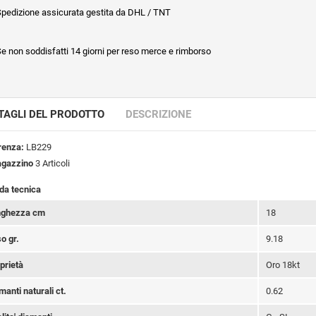
pedizione assicurata gestita da DHL / TNT
e non soddisfatti 14 giorni per reso merce e rimborso
TAGLI DEL PRODOTTO
DESCRIZIONE
renza:
LB229
agazzino
3 Articoli
da tecnica
nghezza cm
18
o gr.
9.18
prietà
Oro 18kt
manti naturali ct.
0.62