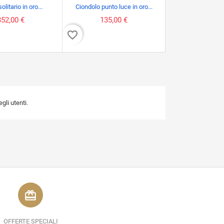
olitario in oro...
Ciondolo punto luce in oro...
Anello in oro 1
352,00 €
135,00 €
920,00
favorite_border
favorite_border
li utenti.
redeem
OFFERTE SPECIALI