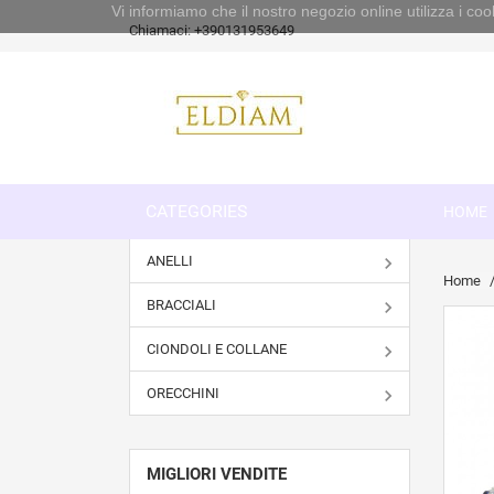
Vi informiamo che il nostro negozio online utilizza i 
Chiamaci:
+390131953649
CATEGORIES
HOME
ANELLI
Home
BRACCIALI
CIONDOLI E COLLANE
ORECCHINI
MIGLIORI VENDITE