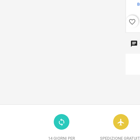
B
favorite_border
loop
flight
14 GIORNI PER
SPEDIZIONE GRATUIT