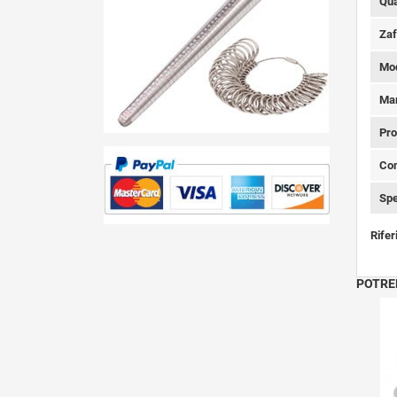
Qua
Zaff
Mod
Ma
Pro
Con
Spe
Rifer
POTRE