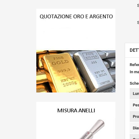
S
S
DET
Refe
In m
Sche
Lu
Pes
Pro
Dia