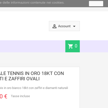
e delle informazioni contenute nei cookies.
Ok
perm_identity
arrow_drop_down
Account
0
shopping_cart
LE TENNIS IN ORO 18KT CON
I E ZAFFIRI OVALI
is in oro bianco 18kt con zaffiri e diamanti naturali
0 €
Tasse incluse