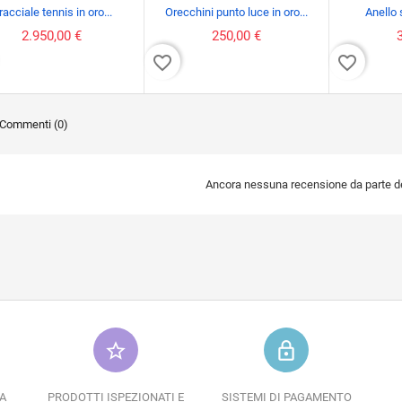
racciale tennis in oro...
Orecchini punto luce in oro...
Anello s
2.950,00 €
250,00 €
favorite_border
favorite_border
Commenti (0)
Ancora nessuna recensione da parte deg
star_border
lock_outline
A
PRODOTTI ISPEZIONATI E
SISTEMI DI PAGAMENTO