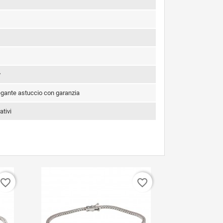
y
legante astuccio con garanzia
ativi
favorite_border
favorite_border