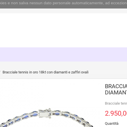
cookies e non salva nessun dato personale automaticamente, ad eccezion
Bracciale tennis in oro 18kt con diamanti e zaffiri ovali
BRACCIA
DIAMANT
Bracciale tenn
2.950,0
Quantità