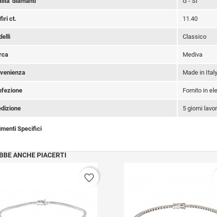
lita' diamanti
G - SI
iri ct.
11.40
elli
Classico
rca
Mediva
venienza
Made in Ital
fezione
Fornito in e
dizione
5 giorni lavor
imenti Specifici
BBE ANCHE PIACERTI
favorite_border