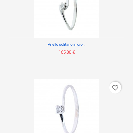
Anello solitario in oro...
165,00 €
favorite_border