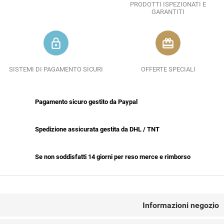
PRODOTTI ISPEZIONATI E
GARANTITI
lock_outline
redeem
SISTEMI DI PAGAMENTO SICURI
OFFERTE SPECIALI
Pagamento sicuro gestito da Paypal
Spedizione assicurata gestita da DHL / TNT
Se non soddisfatti 14 giorni per reso merce e rimborso
CONTACT US
Informazioni negozio
