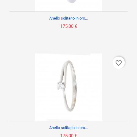
Anello solitario in oro...
175,00 €
favorite_border
Anello solitario in oro...
175,00 €