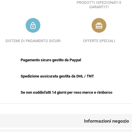
PRODOTTI ISPEZIONATI E
GARANTITI
lock_outline
redeem
SISTEMI DI PAGAMENTO SICURI
OFFERTE SPECIALI
Pagamento sicuro gestito da Paypal
Spedizione assicurata gestita da DHL / TNT
Se non soddisfatti 14 giorni per reso merce e rimborso
CONTACT US
Informazioni negozio
