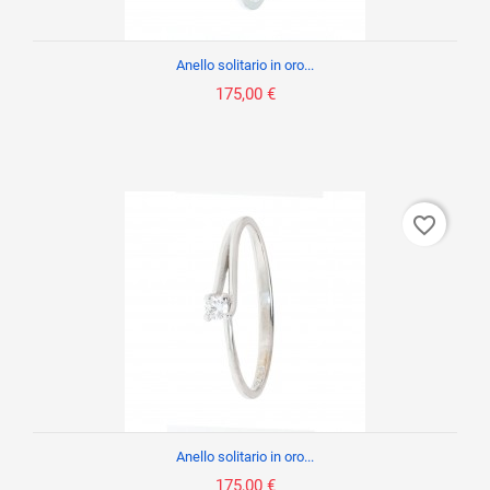
Anello solitario in oro...
175,00 €
favorite_border
Anello solitario in oro...
175,00 €