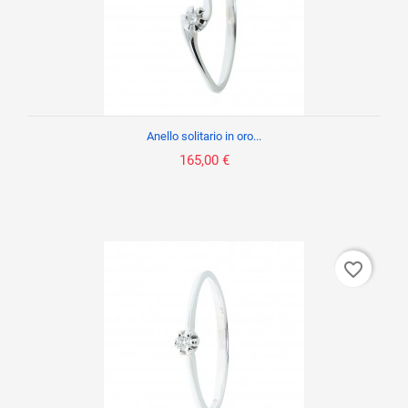
Anello solitario in oro...
165,00 €
favorite_border