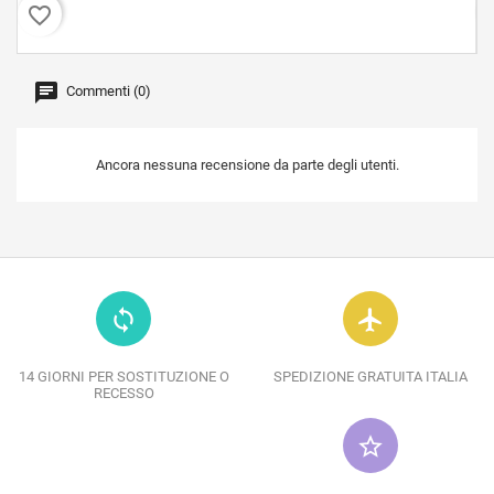
favorite_border
favor
Commenti (0)
Ancora nessuna recensione da parte degli utenti.
loop
flight
14 GIORNI PER SOSTITUZIONE O
SPEDIZIONE GRATUITA ITALIA
RECESSO
star_border