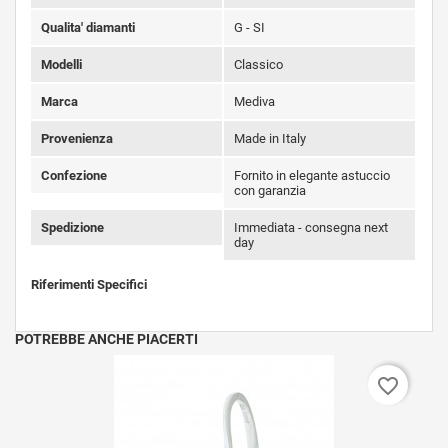
Qualita' diamanti
G - SI
Modelli
Classico
Marca
Mediva
Provenienza
Made in Italy
Confezione
Fornito in elegante astuccio
con garanzia
Spedizione
Immediata - consegna next
day
Riferimenti Specifici
POTREBBE ANCHE PIACERTI
favorite_border